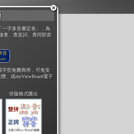
通
「一字多音審定表」，為
速查、查造詞、查同部首
拼音
yin
開源字型免費商用，可免安
體、或myViewBoard電子
排版格式匯出