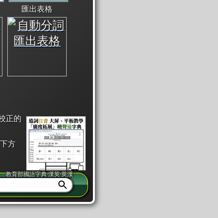
匯出表格
校正的
下方
教育部國語字典·漢英·英漢
同注音」或「同筆畫」。
查詢」此字詞的解釋，不