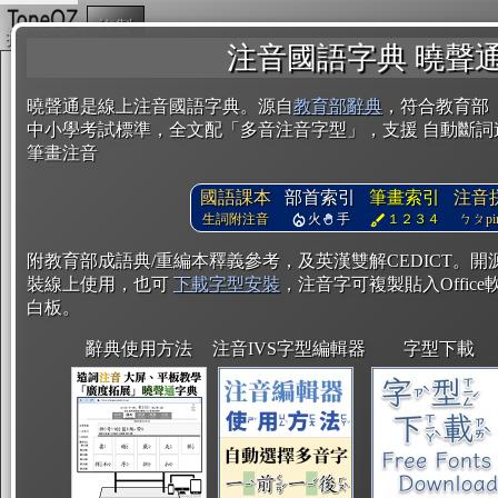
複製
注音國語字典 曉聲
曉聲通是線上注音國語字典。源自
教育部辭典
，符合教育部
中小學考試標準，全文配「多音注音字型」，支援 自動斷詞
筆畫注音
國語課本
部首索引
筆畫索引
注音
生詞附注音
火
手
１２３４
ㄅㄆpin
附教育部成語典/重編本釋義參考，及英漢雙解CEDICT。
裝線上使用，也可
下載字型安裝
，注音字可複製貼入Office軟
白板。
辭典使用方法
注音IVS字型編輯器
字型下載