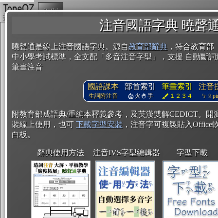
複製
注音國語字典 曉聲
曉聲通是線上注音國語字典。源自
教育部辭典
，符合教育部
中小學考試標準，全文配「多音注音字型」，支援 自動斷詞
筆畫注音
國語課本
部首索引
筆畫索引
注音
生詞附注音
火
手
１２３４
ㄅㄆpin
附教育部成語典/重編本釋義參考，及英漢雙解CEDICT。
裝線上使用，也可
下載字型安裝
，注音字可複製貼入Office軟
白板。
辭典使用方法
注音IVS字型編輯器
字型下載