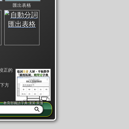
匯出表格
校正的
下方
教育部國語字典·漢英·英漢
同注音」或「同筆畫」。
查詢」此字詞的解釋，不