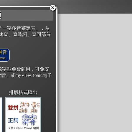
通
「一字多音審定表」，為
速查、查造詞、查同部首
拼音
yin
開源字型免費商用，可免安
體、或myViewBoard電子
排版格式匯出