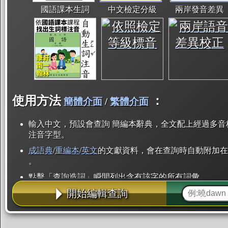
國語課本生詞
中文檢定分級
兩岸發音差異
使用方法
：
簡體介面
/
繁體介面
輸入中文，預設會查詢 簡編本辭典，全文配上經過多音
注音字型。
成語典
/
重編本
/
英文
的文獻資料，會在查詢時自動附加在
。
點擊「查詢造詞」瞬間列出含有該字的所有詞彙。
開始編輯查詢
點「部首」瞬間列出所有「同部首字」。也支援查詢「
辭典解釋的全文都經過自動斷詞，點擊便可瞬間「連續
用手動重複輸入。