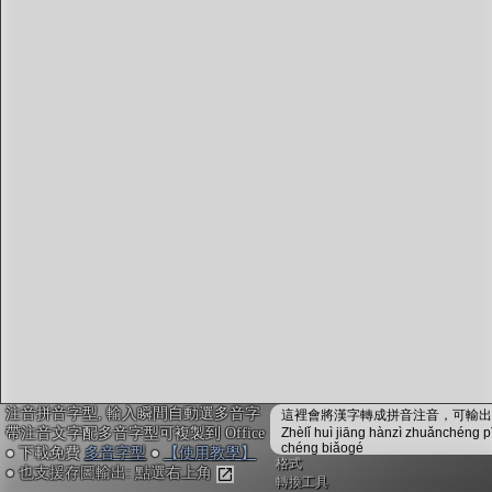
字型下載
排版格式匯出
國語課本生詞
中文檢定分級
兩岸發音差異
匯出表格
注音拼音字型, 輸入瞬間自動選多音字
這裡會將漢字轉成拼音注音，可輸出成
帶注音文字配多音字型可複製到 Office
Zhèlǐ huì jiāng hànzì zhuǎnchéng p
chéng biǎogé
● 下載免費
多音字型
●
【使用教學】
格式
● 也支援存圖輸出: 點選右上角
轉換工具