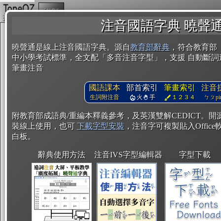
複製
注音國語字典 曉聲
曉聲通是線上注音國語字典。源自
教育部辭典
，符合教育部
中小學考試標準，全文配「多音注音字型」，支援 自動斷詞
筆畫注音
國語課本
部首索引
筆畫索引
注音
生詞附注音
火
手
１２３４
ㄅㄆpin
附教育部成語典/重編本釋義參考，及英漢雙解CEDICT。
裝線上使用，也可
下載字型安裝
，注音字可複製貼入Office軟
白板。
辭典使用方法
注音IVS字型編輯器
字型下載