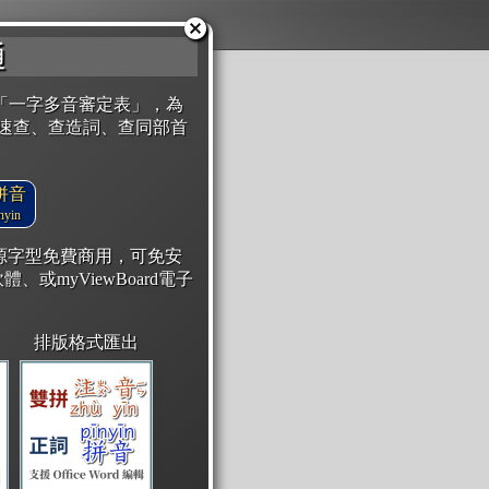
通
「一字多音審定表」，為
速查、查造詞、查同部首
拼音
yin
開源字型免費商用，可免安
體、或myViewBoard電子
排版格式匯出