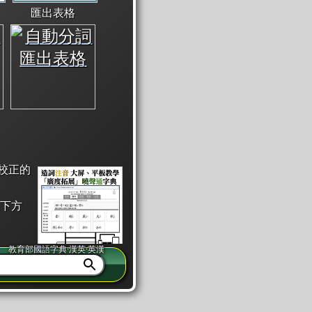
匯出表格
校正的
下方
教育部國語字典·漢英·英漢
同注音」或「同筆畫」。
查詢」此字詞的解釋，不