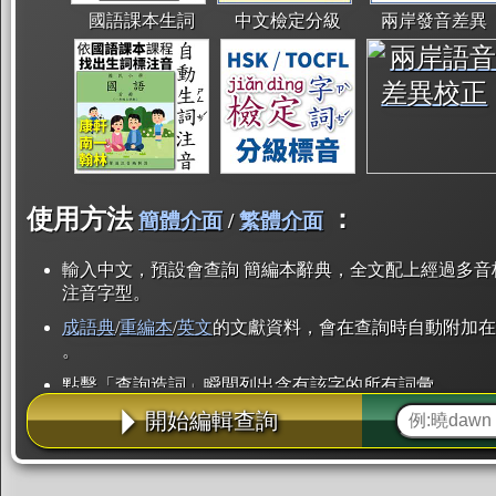
國語課本生詞
中文檢定分級
兩岸發音差異
使用方法
：
簡體介面
/
繁體介面
輸入中文，預設會查詢 簡編本辭典，全文配上經過多音
注音字型。
成語典
/
重編本
/
英文
的文獻資料，會在查詢時自動附加在
。
點擊「查詢造詞」瞬間列出含有該字的所有詞彙。
開始編輯查詢
點「部首」瞬間列出所有「同部首字」。也支援查詢「
辭典解釋的全文都經過自動斷詞，點擊便可瞬間「連續
用手動重複輸入。