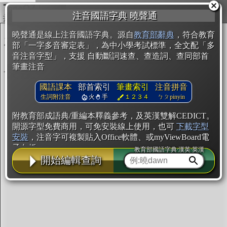
複製
注音國語字典 曉聲通
開始編輯
曉聲通是線上注音國語字典。源自
教育部辭典
，符合教育
部「一字多音審定表」，為中小學考試標準，全文配「多
音注音字型」，支援 自動斷詞速查、查造詞、查同部首
筆畫注音
國語課本
部首索引
筆畫索引
注音拼音
生詞附注音
火
手
１２３４
ㄅㄆpinyin
附教育部成語典/重編本釋義參考，及英漢雙解CEDICT。
開源字型免費商用，可免安裝線上使用，也可
下載字型
安裝
，注音字可複製貼入Office軟體、或myViewBoard電
子白板。
教育部國語字典·漢英·英漢
開始編輯查詢
辭典使用方法
注音IVS字型編輯器