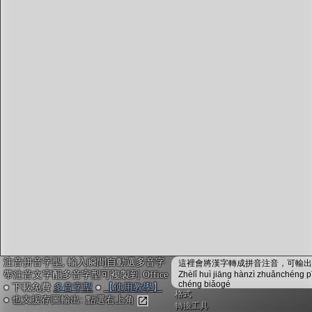
字型下載
排版格式匯出
國語課本生詞
中文檢定分級
兩岸發音差異
匯出表格
注音拼音字型, 輸入瞬間自動選多音字
這裡會將漢字轉成拼音注音，可輸出成
帶注音文字配多音字型可複製到 Office
Zhèlǐ huì jiāng hànzì zhuǎnchéng p
chéng biǎogé
● 下載免費
多音字型
●
【使用教學】
格式
● 也支援存圖輸出: 點選右上角
轉換工具