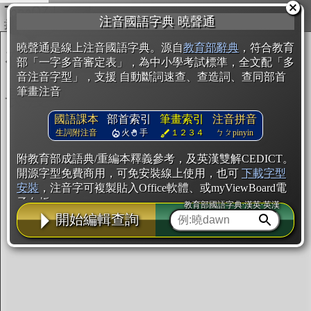
複製
注音國語字典 曉聲通
開始編輯
曉聲通是線上注音國語字典。源自
教育部辭典
，符合教育
部「一字多音審定表」，為中小學考試標準，全文配「多
音注音字型」，支援 自動斷詞速查、查造詞、查同部首
筆畫注音
國語課本
部首索引
筆畫索引
注音拼音
生詞附注音
火
手
１２３４
ㄅㄆpinyin
附教育部成語典/重編本釋義參考，及英漢雙解CEDICT。
開源字型免費商用，可免安裝線上使用，也可
下載字型
安裝
，注音字可複製貼入Office軟體、或myViewBoard電
子白板。
教育部國語字典·漢英·英漢
開始編輯查詢
辭典使用方法
注音IVS字型編輯器