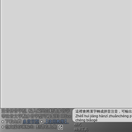
字型下載
排版格式匯出
國語課本生詞
中文檢定分級
兩岸發音差異
匯出表格
注音拼音字型, 輸入瞬間自動選多音字
這裡會將漢字轉成拼音注音，可輸出成
帶注音文字配多音字型可複製到 Office
Zhèlǐ huì jiāng hànzì zhuǎnchéng p
chéng biǎogé
● 下載免費
多音字型
●
【使用教學】
格式
● 也支援存圖輸出: 點選右上角
轉換工具