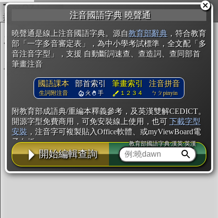
複製
注音國語字典 曉聲通
開始編輯
曉聲通是線上注音國語字典。源自
教育部辭典
，符合教育
部「一字多音審定表」，為中小學考試標準，全文配「多
音注音字型」，支援 自動斷詞速查、查造詞、查同部首
筆畫注音
國語課本
部首索引
筆畫索引
注音拼音
生詞附注音
火
手
１２３４
ㄅㄆpinyin
附教育部成語典/重編本釋義參考，及英漢雙解CEDICT。
開源字型免費商用，可免安裝線上使用，也可
下載字型
安裝
，注音字可複製貼入Office軟體、或myViewBoard電
子白板。
教育部國語字典·漢英·英漢
開始編輯查詢
辭典使用方法
注音IVS字型編輯器