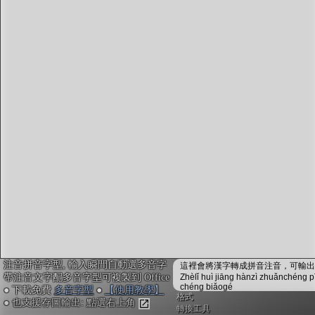
字型下載
排版格式匯出
國語課本生詞
中文檢定分級
兩岸發音差異
匯出表格
注音拼音字型, 輸入瞬間自動選多音字
這裡會將漢字轉成拼音注音，可輸出成
帶注音文字配多音字型可複製到 Office
Zhèlǐ huì jiāng hànzì zhuǎnchéng p
chéng biǎogé
● 下載免費
多音字型
●
【使用教學】
格式
● 也支援存圖輸出: 點選右上角
轉換工具