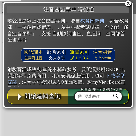
複製
注音國語字典 曉聲通
開始編輯
曉聲通是線上注音國語字典。源自
教育部辭典
，符合教育
部「一字多音審定表」，為中小學考試標準，全文配「多
音注音字型」，支援 自動斷詞速查、查造詞、查同部首
筆畫注音
國語課本
部首索引
筆畫索引
注音拼音
生詞附注音
火
手
１２３４
ㄅㄆpinyin
附教育部成語典/重編本釋義參考，及英漢雙解CEDICT。
開源字型免費商用，可免安裝線上使用，也可
下載字型
安裝
，注音字可複製貼入Office軟體、或myViewBoard電
子白板。
教育部國語字典·漢英·英漢
開始編輯查詢
辭典使用方法
注音IVS字型編輯器