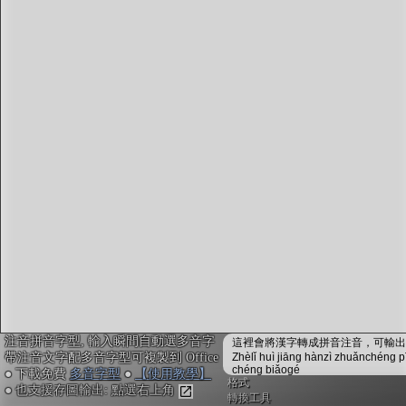
字型下載
排版格式匯出
國語課本生詞
中文檢定分級
兩岸發音差異
匯出表格
注音拼音字型, 輸入瞬間自動選多音字
這裡會將漢字轉成拼音注音，可輸出成
帶注音文字配多音字型可複製到 Office
Zhèlǐ huì jiāng hànzì zhuǎnchéng p
chéng biǎogé
● 下載免費
多音字型
●
【使用教學】
格式
● 也支援存圖輸出: 點選右上角
轉換工具