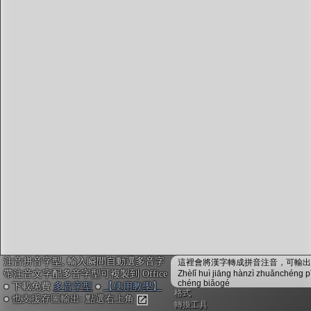
注音編輯器
：
鍵入或貼上中文。輸入瞬間會自動配上注音拼音，並
校正多音字，不用安裝免設定
複製文字時，會自動內嵌注音拼音資訊，可貼入電子
白板myViewBoard搭配內建的「注音楷體」，或貼入
Office搭配
免費多音字型
來顯示正確的拼音注音
不安裝字型也可用! Google Doc或Canva不支援字型也
沒關係, 點右上「圖輸出」做出透明背景注音圖，敲
右鍵複製，再貼入其他軟體或手機App即可
「ToneOZ澳聲通」
關於澳聲通/字典資料來源
簡體字版
注音拼音字型, 輸入瞬間自動選多音字
鼓勵或建言：作者聯絡方式
這裡會將漢字轉成拼音注音，可輸出成
帶注音文字配多音字型可複製到 Office
Zhèlǐ huì jiāng hànzì zhuǎnchéng p
jeffreyx@gmail.com
chéng biǎogé
● 下載免費
多音字型
●
【使用教學】
FB臉書討論區：
聲通曉百科
格式
● 也支援存圖輸出: 點選右上角
WeChat：chihlinhsuan
轉換工具