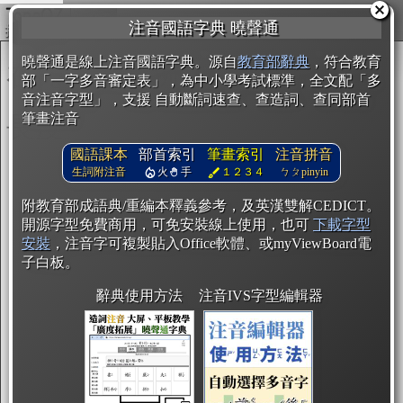
複製
注音國語字典 曉聲通
開始編輯
曉聲通是線上注音國語字典。源自
教育部辭典
，符合教育
部「一字多音審定表」，為中小學考試標準，全文配「多
音注音字型」，支援 自動斷詞速查、查造詞、查同部首
筆畫注音
國語課本
部首索引
筆畫索引
注音拼音
生詞附注音
火
手
１２３４
ㄅㄆpinyin
附教育部成語典/重編本釋義參考，及英漢雙解CEDICT。
開源字型免費商用，可免安裝線上使用，也可
下載字型
安裝
，注音字可複製貼入Office軟體、或myViewBoard電
子白板。
辭典使用方法
注音IVS字型編輯器