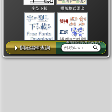
字型下載
排版格式匯出
教育部國語字典·漢英·英漢
國語課本生詞
中文檢定分級
兩岸發音差異
開始編輯查詢
匯出表格