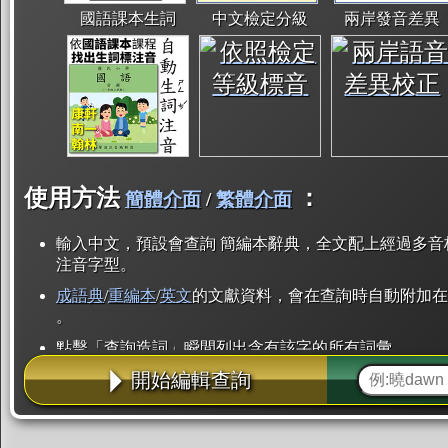
國語課本生詞
中文檢定分級
兩岸發音差異
使用方法
：
簡體介面
/
繁體介面
輸入中文，預設會查詢 簡編本辭典，全文配上經過多音
注音字型。
成語典
/
重編本
/
英文
的文獻資料，會在查詢時自動附加在
。
點擊「查詢造詞」瞬間列出含有該字的所有詞彙。
開始編輯查詢
點「部首」瞬間列出所有「同部首字」。也支援查詢「
辭典解釋的全文都經過自動斷詞，點擊便可瞬間「連續
用手動重複輸入。