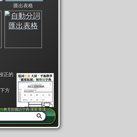
匯出表格
校正的
下方
教育部國語字典·漢英·英漢
同注音」或「同筆畫」。
查詢」此字詞的解釋，不