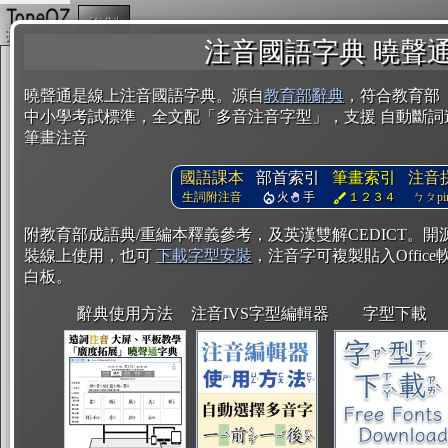
複製
注音國語字典 曉聲
曉聲通是線上注音國語字典。源自
教育部辭典
，符合教育部
中小學考試標準，全文配「多音注音字型」，支援 自動斷詞
筆畫注音
國語課本
部首索引
筆畫索引
注音
生詞附注音
火
手
１２３４
ㄅㄆpin
附教育部成語典/重編本釋義參考，及英漢雙解CEDICT。
裝線上使用，也可
下載字型安裝
，注音字可複製貼入Office軟
白板。
辭典使用方法
注音IVS字型編輯器
字型下載