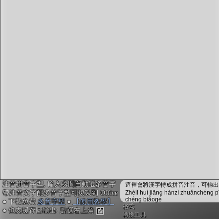
字型下載
排版格式匯出
國語課本生詞
中文檢定分級
兩岸發音差異
匯出表格
注音拼音字型, 輸入瞬間自動選多音字
這裡會將漢字轉成拼音注音，可輸出成
帶注音文字配多音字型可複製到 Office
Zhèlǐ huì jiāng hànzì zhuǎnchéng p
chéng biǎogé
● 下載免費
多音字型
●
【使用教學】
格式
● 也支援存圖輸出: 點選右上角
轉換工具