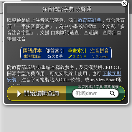
複製
注音國語字典 曉聲通
開始編輯
曉聲通是線上注音國語字典。源自
教育部辭典
，符合教育
部「一字多音審定表」，為中小學考試標準，全文配「多
音注音字型」，支援 自動斷詞速查、查造詞、查同部首
筆畫注音
國語課本
部首索引
筆畫索引
注音拼音
生詞附注音
火
手
１２３４
ㄅㄆpinyin
附教育部成語典/重編本釋義參考，及英漢雙解CEDICT。
開源字型免費商用，可免安裝線上使用，也可
下載字型
安裝
，注音字可複製貼入Office軟體、或myViewBoard電
子白板。
教育部國語字典·漢英·英漢
開始編輯查詢
辭典使用方法
注音IVS字型編輯器