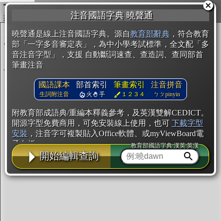
複製
注音國語字典 曉聲通
開始編輯
曉聲通是線上注音國語字典。源自
教育部辭典
，符合教育
部「一字多音審定表」，為中小學考試標準，全文配「多
音注音字型」，支援 自動斷詞速查、查造詞、查同部首
筆畫注音
國語課本
部首索引
筆畫索引
注音拼音
生詞附注音
火
手
１２３４
ㄅㄆpinyin
附教育部成語典/重編本釋義參考，及英漢雙解CEDICT。
開源字型免費商用，可免安裝線上使用，也可
下載字型
安裝
，注音字可複製貼入Office軟體、或myViewBoard電
子白板。
教育部國語字典·漢英·英漢
開始編輯查詢
辭典使用方法
注音IVS字型編輯器