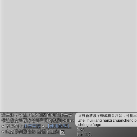
字型下載
排版格式匯出
國語課本生詞
中文檢定分級
兩岸發音差異
匯出表格
注音拼音字型, 輸入瞬間自動選多音字
這裡會將漢字轉成拼音注音，可輸出成
帶注音文字配多音字型可複製到 Office
Zhèlǐ huì jiāng hànzì zhuǎnchéng p
chéng biǎogé
● 下載免費
多音字型
●
【使用教學】
格式
● 也支援存圖輸出: 點選右上角
轉換工具