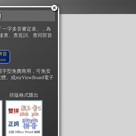
通
「一字多音審定表」，為
速查、查造詞、查同部首
拼音
yin
開源字型免費商用，可免安
體、或myViewBoard電子
排版格式匯出