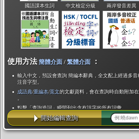
國語課本生詞
中文檢定分級
兩岸發音差異
使用方法
：
簡體介面
/
繁體介面
輸入中文，預設會查詢 簡編本辭典，全文配上經過多音
注音字型。
成語典
/
重編本
/
英文
的文獻資料，會在查詢時自動附加在
。
點擊「查詢造詞」瞬間列出含有該字的所有詞彙。
開始編輯查詢
點「部首」瞬間列出所有「同部首字」。也支援查詢「
辭典解釋的全文都經過自動斷詞，點擊便可瞬間「連續
用手動重複輸入。