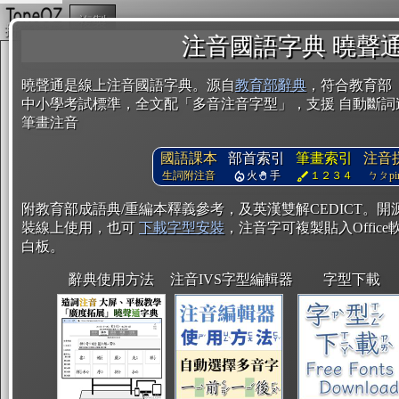
複製
注音國語字典 曉聲
曉聲通是線上注音國語字典。源自
教育部辭典
，符合教育部
中小學考試標準，全文配「多音注音字型」，支援 自動斷詞
筆畫注音
國語課本
部首索引
筆畫索引
注音
生詞附注音
火
手
１２３４
ㄅㄆpin
附教育部成語典/重編本釋義參考，及英漢雙解CEDICT。
裝線上使用，也可
下載字型安裝
，注音字可複製貼入Office軟
白板。
辭典使用方法
注音IVS字型編輯器
字型下載