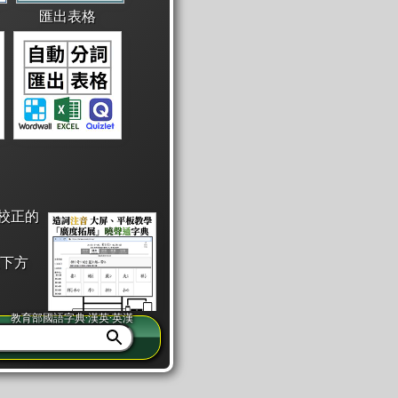
匯出表格
校正的
下方
教育部國語字典·漢英·英漢
同注音」或「同筆畫」。
查詢」此字詞的解釋，不