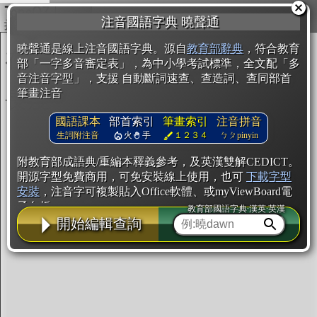
複製
注音國語字典 曉聲通
開始編輯
曉聲通是線上注音國語字典。源自
教育部辭典
，符合教育
部「一字多音審定表」，為中小學考試標準，全文配「多
音注音字型」，支援 自動斷詞速查、查造詞、查同部首
筆畫注音
國語課本
部首索引
筆畫索引
注音拼音
生詞附注音
火
手
１２３４
ㄅㄆpinyin
附教育部成語典/重編本釋義參考，及英漢雙解CEDICT。
開源字型免費商用，可免安裝線上使用，也可
下載字型
安裝
，注音字可複製貼入Office軟體、或myViewBoard電
子白板。
教育部國語字典·漢英·英漢
開始編輯查詢
辭典使用方法
注音IVS字型編輯器