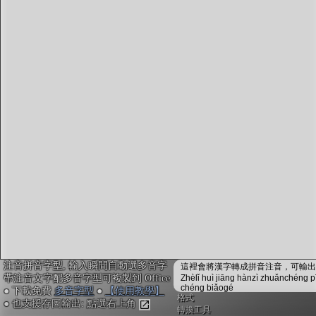
字型下載
排版格式匯出
國語課本生詞
中文檢定分級
兩岸發音差異
匯出表格
注音拼音字型, 輸入瞬間自動選多音字
這裡會將漢字轉成拼音注音，可輸出成
帶注音文字配多音字型可複製到 Office
Zhèlǐ huì jiāng hànzì zhuǎnchéng p
chéng biǎogé
● 下載免費
多音字型
●
【使用教學】
格式
● 也支援存圖輸出: 點選右上角
轉換工具