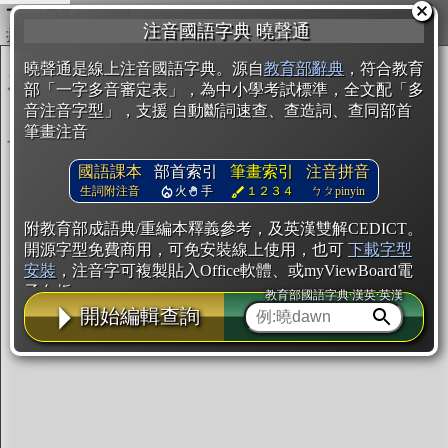
複製
注音國語字典 曉聲通
開始編輯
曉聲通是線上注音國語字典。源自
教育部辭典
，符合教育
部「一字多音審定表」，為中小學考試標準，全文配「多
音注音字型」，支援 自動斷詞速查、查造詞、查同部首
筆畫注音
國語課本
部首索引
筆畫索引
注音拼音
生詞附注音
火
手
１２３４
ㄅㄆpinyin
附教育部成語典/重編本釋義參考，及英漢雙解CEDICT。
開源字型免費商用，可免安裝線上使用，也可
下載字型
安裝
，注音字可複製貼入Office軟體、或myViewBoard電
子白板。
教育部國語字典·漢英·英漢
開始編輯查詢
辭典使用方法
注音IVS字型編輯器