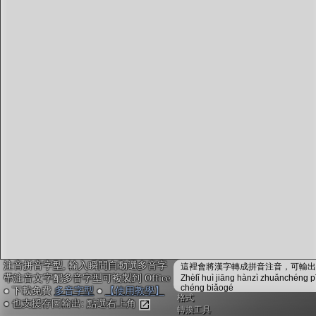
字型下載
排版格式匯出
國語課本生詞
中文檢定分級
兩岸發音差異
匯出表格
注音拼音字型, 輸入瞬間自動選多音字
這裡會將漢字轉成拼音注音，可輸出成
帶注音文字配多音字型可複製到 Office
Zhèlǐ huì jiāng hànzì zhuǎnchéng p
chéng biǎogé
● 下載免費
多音字型
●
【使用教學】
格式
● 也支援存圖輸出: 點選右上角
轉換工具