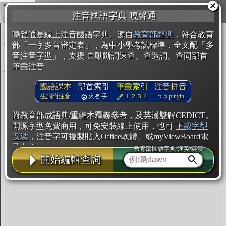
複製
注音國語字典 曉聲通
開始編輯
曉聲通是線上注音國語字典。源自
教育部辭典
，符合教育
部「一字多音審定表」，為中小學考試標準，全文配「多
音注音字型」，支援 自動斷詞速查、查造詞、查同部首
筆畫注音
國語課本
部首索引
筆畫索引
注音拼音
生詞附注音
火
手
１２３４
ㄅㄆpinyin
附教育部成語典/重編本釋義參考，及英漢雙解CEDICT。
開源字型免費商用，可免安裝線上使用，也可
下載字型
安裝
，注音字可複製貼入Office軟體、或myViewBoard電
子白板。
教育部國語字典·漢英·英漢
開始編輯查詢
辭典使用方法
注音IVS字型編輯器