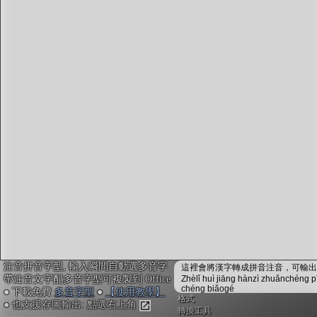
字型下載
排版格式匯出
國語課本生詞
中文檢定分級
兩岸發音差異
匯出表格
注音拼音字型, 輸入瞬間自動選多音字
這裡會將漢字轉成拼音注音，可輸出成
帶注音文字配多音字型可複製到 Office
Zhèlǐ huì jiāng hànzì zhuǎnchéng p
chéng biǎogé
● 下載免費
多音字型
●
【使用教學】
格式
● 也支援存圖輸出: 點選右上角
轉換工具