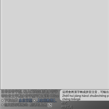
字型下載
排版格式匯出
國語課本生詞
中文檢定分級
兩岸發音差異
匯出表格
注音拼音字型, 輸入瞬間自動選多音字
這裡會將漢字轉成拼音注音，可輸出成
帶注音文字配多音字型可複製到 Office
Zhèlǐ huì jiāng hànzì zhuǎnchéng p
chéng biǎogé
● 下載免費
多音字型
●
【使用教學】
格式
● 也支援存圖輸出: 點選右上角
轉換工具