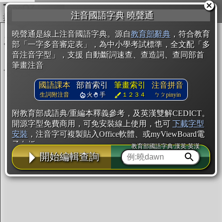
複製
注音國語字典 曉聲通
開始編輯
曉聲通是線上注音國語字典。源自
教育部辭典
，符合教育
部「一字多音審定表」，為中小學考試標準，全文配「多
音注音字型」，支援 自動斷詞速查、查造詞、查同部首
筆畫注音
國語課本
部首索引
筆畫索引
注音拼音
生詞附注音
火
手
１２３４
ㄅㄆpinyin
附教育部成語典/重編本釋義參考，及英漢雙解CEDICT。
開源字型免費商用，可免安裝線上使用，也可
下載字型
安裝
，注音字可複製貼入Office軟體、或myViewBoard電
子白板。
教育部國語字典·漢英·英漢
開始編輯查詢
辭典使用方法
注音IVS字型編輯器