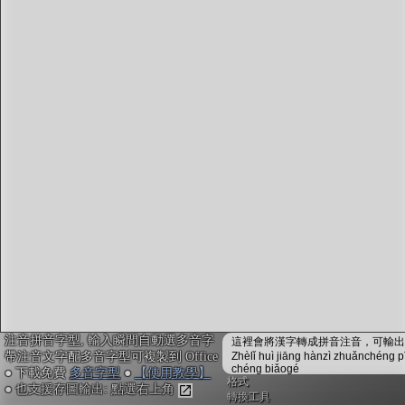
字型下載
排版格式匯出
國語課本生詞
中文檢定分級
兩岸發音差異
匯出表格
注音拼音字型, 輸入瞬間自動選多音字
這裡會將漢字轉成拼音注音，可輸出成
帶注音文字配多音字型可複製到 Office
Zhèlǐ huì jiāng hànzì zhuǎnchéng p
chéng biǎogé
● 下載免費
多音字型
●
【使用教學】
格式
● 也支援存圖輸出: 點選右上角
轉換工具