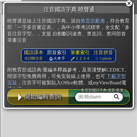
複製
注音國語字典 曉聲通
開始編輯
曉聲通是線上注音國語字典。源自
教育部辭典
，符合教育
部「一字多音審定表」，為中小學考試標準，全文配「多
音注音字型」，支援 自動斷詞速查、查造詞、查同部首
筆畫注音
國語課本
部首索引
筆畫索引
注音拼音
生詞附注音
火
手
１２３４
ㄅㄆpinyin
附教育部成語典/重編本釋義參考，及英漢雙解CEDICT。
開源字型免費商用，可免安裝線上使用，也可
下載字型
安裝
，注音字可複製貼入Office軟體、或myViewBoard電
子白板。
教育部國語字典·漢英·英漢
開始編輯查詢
辭典使用方法
注音IVS字型編輯器