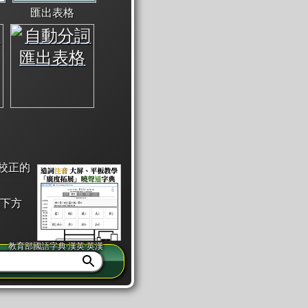
匯出表格
校正的
下方
教育部國語字典·漢英·英漢
同注音」或「同筆畫」。
查詢」此字詞的解釋，不