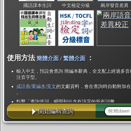
國語課本生詞
中文檢定分級
兩岸發音差異
使用方法
：
簡體介面
/
繁體介面
輸入中文，預設會查詢 簡編本辭典，全文配上經過多音
注音字型。
成語典
/
重編本
/
英文
的文獻資料，會在查詢時自動附加在
。
點擊「查詢造詞」瞬間列出含有該字的所有詞彙。
開始編輯查詢
點「部首」瞬間列出所有「同部首字」。也支援查詢「
辭典解釋的全文都經過自動斷詞，點擊便可瞬間「連續
用手動重複輸入。