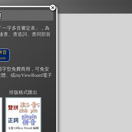
通
「一字多音審定表」，為
速查、查造詞、查同部首
拼音
yin
開源字型免費商用，可免安
體、或myViewBoard電子
排版格式匯出