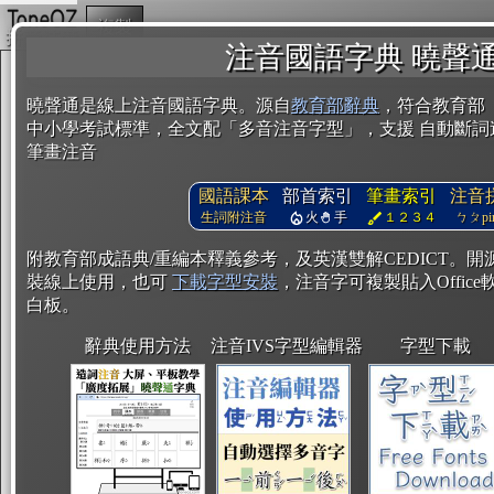
複製
注音國語字典 曉聲
曉聲通是線上注音國語字典。源自
教育部辭典
，符合教育部
中小學考試標準，全文配「多音注音字型」，支援 自動斷詞
筆畫注音
國語課本
部首索引
筆畫索引
注音
生詞附注音
火
手
１２３４
ㄅㄆpin
附教育部成語典/重編本釋義參考，及英漢雙解CEDICT。
裝線上使用，也可
下載字型安裝
，注音字可複製貼入Office軟
白板。
辭典使用方法
注音IVS字型編輯器
字型下載