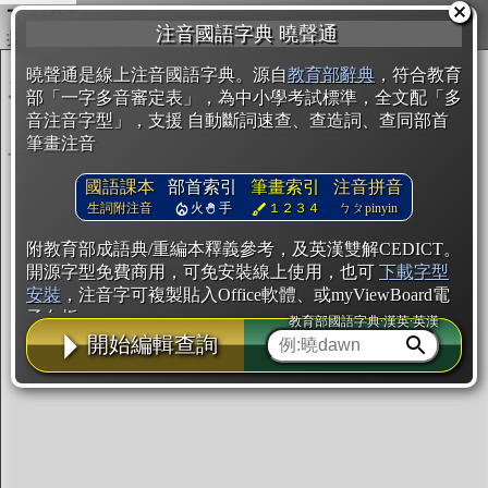
複製
注音國語字典 曉聲通
開始編輯
曉聲通是線上注音國語字典。源自
教育部辭典
，符合教育
部「一字多音審定表」，為中小學考試標準，全文配「多
音注音字型」，支援 自動斷詞速查、查造詞、查同部首
筆畫注音
國語課本
部首索引
筆畫索引
注音拼音
生詞附注音
火
手
１２３４
ㄅㄆpinyin
附教育部成語典/重編本釋義參考，及英漢雙解CEDICT。
開源字型免費商用，可免安裝線上使用，也可
下載字型
安裝
，注音字可複製貼入Office軟體、或myViewBoard電
子白板。
教育部國語字典·漢英·英漢
開始編輯查詢
辭典使用方法
注音IVS字型編輯器