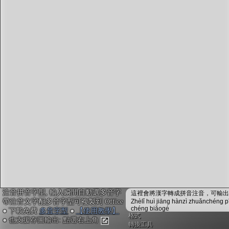
字型下載
排版格式匯出
國語課本生詞
中文檢定分級
兩岸發音差異
匯出表格
注音拼音字型, 輸入瞬間自動選多音字
這裡會將漢字轉成拼音注音，可輸出成
帶注音文字配多音字型可複製到 Office
Zhèlǐ huì jiāng hànzì zhuǎnchéng p
chéng biǎogé
● 下載免費
多音字型
●
【使用教學】
格式
● 也支援存圖輸出: 點選右上角
轉換工具