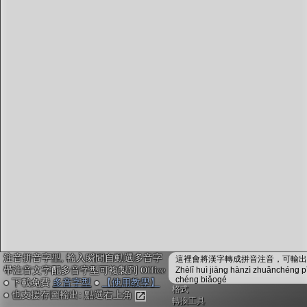
字型下載
排版格式匯出
國語課本生詞
中文檢定分級
兩岸發音差異
匯出表格
注音拼音字型, 輸入瞬間自動選多音字
這裡會將漢字轉成拼音注音，可輸出成
帶注音文字配多音字型可複製到 Office
Zhèlǐ huì jiāng hànzì zhuǎnchéng p
chéng biǎogé
● 下載免費
多音字型
●
【使用教學】
格式
● 也支援存圖輸出: 點選右上角
轉換工具