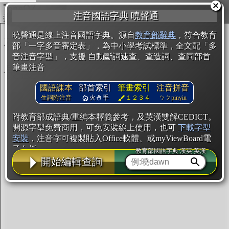
複製
注音國語字典 曉聲通
開始編輯
曉聲通是線上注音國語字典。源自
教育部辭典
，符合教育
部「一字多音審定表」，為中小學考試標準，全文配「多
音注音字型」，支援 自動斷詞速查、查造詞、查同部首
筆畫注音
國語課本
部首索引
筆畫索引
注音拼音
生詞附注音
火
手
１２３４
ㄅㄆpinyin
附教育部成語典/重編本釋義參考，及英漢雙解CEDICT。
開源字型免費商用，可免安裝線上使用，也可
下載字型
安裝
，注音字可複製貼入Office軟體、或myViewBoard電
子白板。
教育部國語字典·漢英·英漢
開始編輯查詢
辭典使用方法
注音IVS字型編輯器