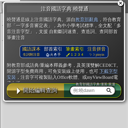
複製
注音國語字典 曉聲通
開始編輯
曉聲通是線上注音國語字典。源自
教育部辭典
，符合教育
部「一字多音審定表」，為中小學考試標準，全文配「多
音注音字型」，支援 自動斷詞速查、查造詞、查同部首
筆畫注音
國語課本
部首索引
筆畫索引
注音拼音
生詞附注音
火
手
１２３４
ㄅㄆpinyin
附教育部成語典/重編本釋義參考，及英漢雙解CEDICT。
開源字型免費商用，可免安裝線上使用，也可
下載字型
安裝
，注音字可複製貼入Office軟體、或myViewBoard電
子白板。
教育部國語字典·漢英·英漢
開始編輯查詢
辭典使用方法
注音IVS字型編輯器