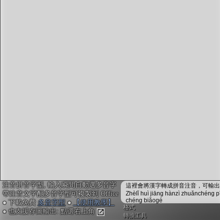
字型下載
排版格式匯出
國語課本生詞
中文檢定分級
兩岸發音差異
匯出表格
注音拼音字型, 輸入瞬間自動選多音字
這裡會將漢字轉成拼音注音，可輸出成
帶注音文字配多音字型可複製到 Office
Zhèlǐ huì jiāng hànzì zhuǎnchéng p
chéng biǎogé
● 下載免費
多音字型
●
【使用教學】
格式
● 也支援存圖輸出: 點選右上角
轉換工具