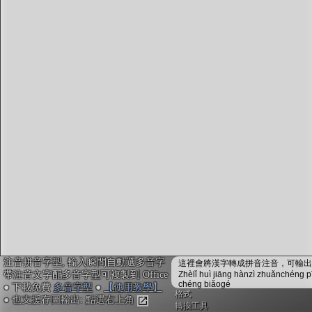
字型下載
排版格式匯出
國語課本生詞
中文檢定分級
兩岸發音差異
匯出表格
注音拼音字型, 輸入瞬間自動選多音字
這裡會將漢字轉成拼音注音，可輸出成
帶注音文字配多音字型可複製到 Office
Zhèlǐ huì jiāng hànzì zhuǎnchéng p
chéng biǎogé
● 下載免費
多音字型
●
【使用教學】
格式
● 也支援存圖輸出: 點選右上角
轉換工具