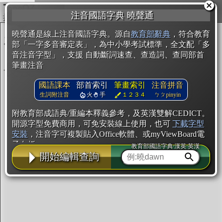
複製
注音國語字典 曉聲通
開始編輯
曉聲通是線上注音國語字典。源自
教育部辭典
，符合教育
部「一字多音審定表」，為中小學考試標準，全文配「多
音注音字型」，支援 自動斷詞速查、查造詞、查同部首
筆畫注音
國語課本
部首索引
筆畫索引
注音拼音
生詞附注音
火
手
１２３４
ㄅㄆpinyin
附教育部成語典/重編本釋義參考，及英漢雙解CEDICT。
開源字型免費商用，可免安裝線上使用，也可
下載字型
安裝
，注音字可複製貼入Office軟體、或myViewBoard電
子白板。
教育部國語字典·漢英·英漢
開始編輯查詢
辭典使用方法
注音IVS字型編輯器