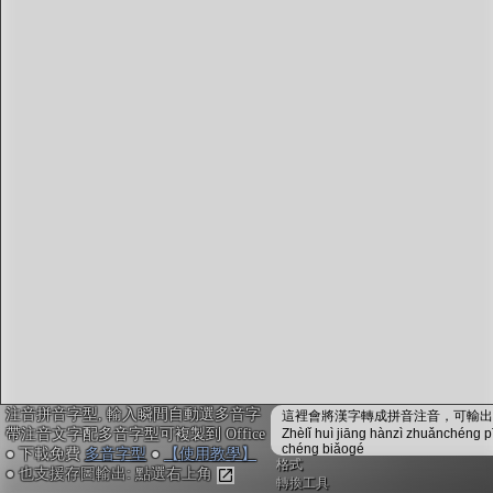
字型下載
排版格式匯出
國語課本生詞
中文檢定分級
兩岸發音差異
匯出表格
注音拼音字型, 輸入瞬間自動選多音字
這裡會將漢字轉成拼音注音，可輸出成
帶注音文字配多音字型可複製到 Office
Zhèlǐ huì jiāng hànzì zhuǎnchéng p
chéng biǎogé
● 下載免費
多音字型
●
【使用教學】
格式
● 也支援存圖輸出: 點選右上角
轉換工具