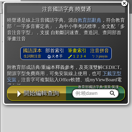
複製
注音國語字典 曉聲通
開始編輯
曉聲通是線上注音國語字典。源自
教育部辭典
，符合教育
部「一字多音審定表」，為中小學考試標準，全文配「多
音注音字型」，支援 自動斷詞速查、查造詞、查同部首
筆畫注音
國語課本
部首索引
筆畫索引
注音拼音
生詞附注音
火
手
１２３４
ㄅㄆpinyin
附教育部成語典/重編本釋義參考，及英漢雙解CEDICT。
開源字型免費商用，可免安裝線上使用，也可
下載字型
安裝
，注音字可複製貼入Office軟體、或myViewBoard電
子白板。
教育部國語字典·漢英·英漢
開始編輯查詢
辭典使用方法
注音IVS字型編輯器