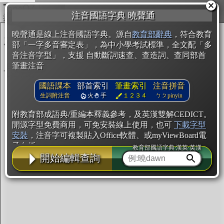
複製
注音國語字典 曉聲通
開始編輯
曉聲通是線上注音國語字典。源自
教育部辭典
，符合教育
部「一字多音審定表」，為中小學考試標準，全文配「多
音注音字型」，支援 自動斷詞速查、查造詞、查同部首
筆畫注音
國語課本
部首索引
筆畫索引
注音拼音
生詞附注音
火
手
１２３４
ㄅㄆpinyin
附教育部成語典/重編本釋義參考，及英漢雙解CEDICT。
開源字型免費商用，可免安裝線上使用，也可
下載字型
安裝
，注音字可複製貼入Office軟體、或myViewBoard電
子白板。
教育部國語字典·漢英·英漢
開始編輯查詢
辭典使用方法
注音IVS字型編輯器