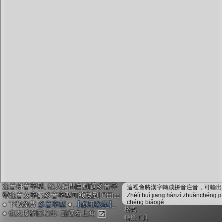
字型下載
排版格式匯出
國語課本生詞
中文檢定分級
兩岸發音差異
匯出表格
注音拼音字型, 輸入瞬間自動選多音字
這裡會將漢字轉成拼音注音，可輸出成
帶注音文字配多音字型可複製到 Office
Zhèlǐ huì jiāng hànzì zhuǎnchéng p
chéng biǎogé
● 下載免費
多音字型
●
【使用教學】
格式
● 也支援存圖輸出: 點選右上角
轉換工具