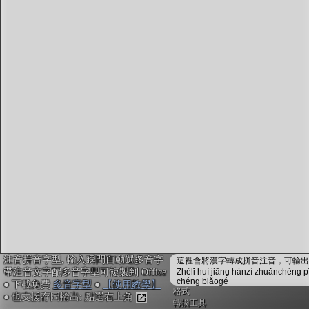
字型下載
排版格式匯出
國語課本生詞
中文檢定分級
兩岸發音差異
匯出表格
注音拼音字型, 輸入瞬間自動選多音字
這裡會將漢字轉成拼音注音，可輸出成
帶注音文字配多音字型可複製到 Office
Zhèlǐ huì jiāng hànzì zhuǎnchéng p
chéng biǎogé
● 下載免費
多音字型
●
【使用教學】
格式
● 也支援存圖輸出: 點選右上角
轉換工具