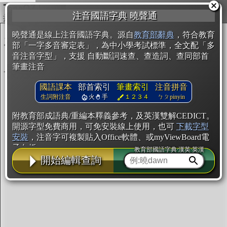
複製
注音國語字典 曉聲通
開始編輯
曉聲通是線上注音國語字典。源自
教育部辭典
，符合教育
部「一字多音審定表」，為中小學考試標準，全文配「多
音注音字型」，支援 自動斷詞速查、查造詞、查同部首
筆畫注音
國語課本
部首索引
筆畫索引
注音拼音
生詞附注音
火
手
１２３４
ㄅㄆpinyin
附教育部成語典/重編本釋義參考，及英漢雙解CEDICT。
開源字型免費商用，可免安裝線上使用，也可
下載字型
安裝
，注音字可複製貼入Office軟體、或myViewBoard電
子白板。
教育部國語字典·漢英·英漢
開始編輯查詢
辭典使用方法
注音IVS字型編輯器