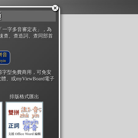
通
「一字多音審定表」，為
速查、查造詞、查同部首
拼音
yin
開源字型免費商用，可免安
體、或myViewBoard電子
排版格式匯出