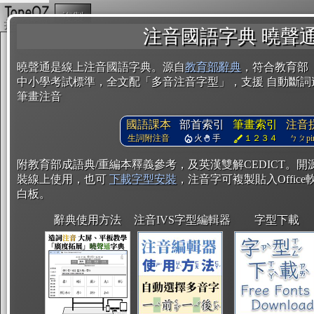
複製
注音國語字典 曉聲
曉聲通是線上注音國語字典。源自
教育部辭典
，符合教育部
中小學考試標準，全文配「多音注音字型」，支援 自動斷詞
筆畫注音
國語課本
部首索引
筆畫索引
注音
生詞附注音
火
手
１２３４
ㄅㄆpin
附教育部成語典/重編本釋義參考，及英漢雙解CEDICT。
裝線上使用，也可
下載字型安裝
，注音字可複製貼入Office軟
白板。
辭典使用方法
注音IVS字型編輯器
字型下載