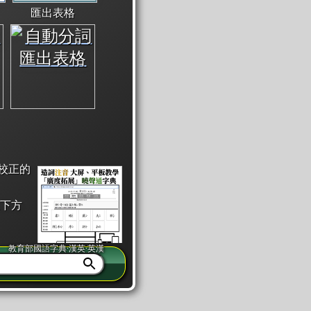
匯出表格
校正的
下方
教育部國語字典·漢英·英漢
同注音」或「同筆畫」。
查詢」此字詞的解釋，不