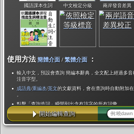
國語課本生詞
中文檢定分級
兩岸發音差異
使用方法
：
簡體介面
/
繁體介面
輸入中文，預設會查詢 簡編本辭典，全文配上經過多音
注音字型。
成語典
/
重編本
/
英文
的文獻資料，會在查詢時自動附加在
。
點擊「查詢造詞」瞬間列出含有該字的所有詞彙。
開始編輯查詢
點「部首」瞬間列出所有「同部首字」。也支援查詢「
辭典解釋的全文都經過自動斷詞，點擊便可瞬間「連續
用手動重複輸入。