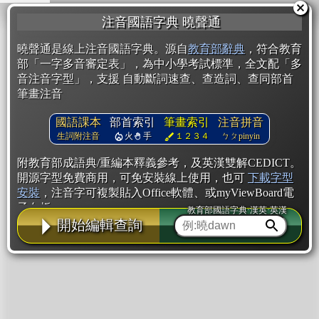
注音國語字典 曉聲通
曉聲通是線上注音國語字典。源自
教育部辭典
，符合教育
部「一字多音審定表」，為中小學考試標準，全文配「多
音注音字型」，支援 自動斷詞速查、查造詞、查同部首
筆畫注音
國語課本
部首索引
筆畫索引
注音拼音
生詞附注音
火
手
１２３４
ㄅㄆpinyin
附教育部成語典/重編本釋義參考，及英漢雙解CEDICT。
開源字型免費商用，可免安裝線上使用，也可
下載字型
安裝
，注音字可複製貼入Office軟體、或myViewBoard電
子白板。
教育部國語字典·漢英·英漢
開始編輯查詢
辭典使用方法
注音IVS字型編輯器