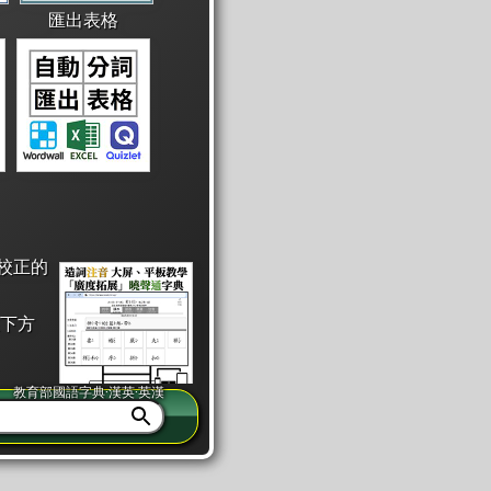
匯出表格
校正的
下方
教育部國語字典·漢英·英漢
同注音」或「同筆畫」。
查詢」此字詞的解釋，不