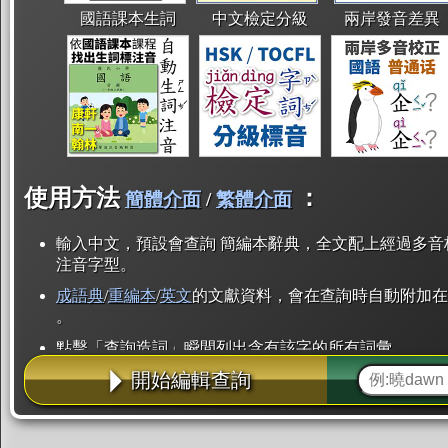
國語課本生詞
中文檢定分級
兩岸發音差異
使用方法
：
簡體介面
/
繁體介面
輸入中文，預設會查詢 簡編本辭典，全文配上經過多音
注音字型。
成語典
/
重編本
/
英文
的文獻資料，會在查詢時自動附加在
。
點擊「查詢造詞」瞬間列出含有該字的所有詞彙。
開始編輯查詢
點「部首」瞬間列出所有「同部首字」。也支援查詢「
辭典解釋的全文都經過自動斷詞，點擊便可瞬間「連續
用手動重複輸入。