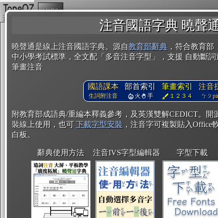
複製
注音國語字典 曉聲
曉聲通是線上注音國語字典。源自
教育部辭典
，符合教育部
中小學考試標準，全文配「多音注音字型」，支援 自動斷詞
筆畫注音
國語課本
部首索引
筆畫索引
注音
生詞附注音
火
手
１２３４
ㄅㄆpin
附教育部成語典/重編本釋義參考，及英漢雙解CEDICT。
裝線上使用，也可
下載字型安裝
，注音字可複製貼入Office軟
白板。
辭典使用方法
注音IVS字型編輯器
字型下載