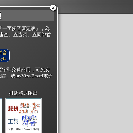
通
「一字多音審定表」，為
速查、查造詞、查同部首
拼音
yin
開源字型免費商用，可免安
體、或myViewBoard電子
排版格式匯出