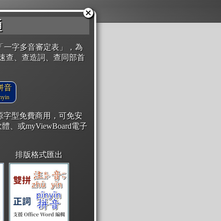
通
「一字多音審定表」，為
速查、查造詞、查同部首
拼音
yin
開源字型免費商用，可免安
體、或myViewBoard電子
排版格式匯出