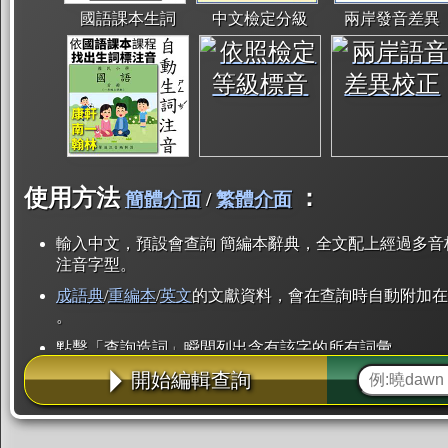
國語課本生詞
中文檢定分級
兩岸發音差異
使用方法
：
簡體介面
/
繁體介面
輸入中文，預設會查詢 簡編本辭典，全文配上經過多音
注音字型。
成語典
/
重編本
/
英文
的文獻資料，會在查詢時自動附加在
。
點擊「查詢造詞」瞬間列出含有該字的所有詞彙。
開始編輯查詢
點「部首」瞬間列出所有「同部首字」。也支援查詢「
辭典解釋的全文都經過自動斷詞，點擊便可瞬間「連續
用手動重複輸入。