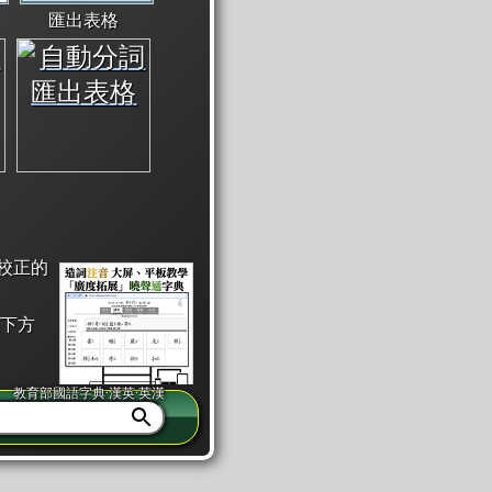
匯出表格
校正的
下方
教育部國語字典·漢英·英漢
同注音」或「同筆畫」。
查詢」此字詞的解釋，不