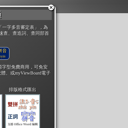
通
「一字多音審定表」，為
速查、查造詞、查同部首
拼音
yin
開源字型免費商用，可免安
體、或myViewBoard電子
排版格式匯出