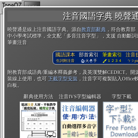
複製
注音國語字典 曉聲
曉聲通是線上注音國語字典。源自
教育部辭典
，符合教育部
中小學考試標準，全文配「多音注音字型」，支援 自動斷詞
筆畫注音
國語課本
部首索引
筆畫索引
注音
生詞附注音
火
手
１２３４
ㄅㄆpin
附教育部成語典/重編本釋義參考，及英漢雙解CEDICT。
裝線上使用，也可
下載字型安裝
，注音字可複製貼入Office軟
白板。
辭典使用方法
注音IVS字型編輯器
字型下載