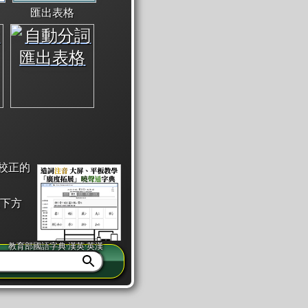
匯出表格
校正的
下方
教育部國語字典·漢英·英漢
同注音」或「同筆畫」。
查詢」此字詞的解釋，不