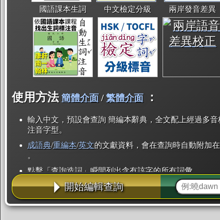
國語課本生詞
中文檢定分級
兩岸發音差異
使用方法
：
簡體介面
/
繁體介面
輸入中文，預設會查詢 簡編本辭典，全文配上經過多音
注音字型。
成語典
/
重編本
/
英文
的文獻資料，會在查詢時自動附加在
。
點擊「查詢造詞」瞬間列出含有該字的所有詞彙。
開始編輯查詢
點「部首」瞬間列出所有「同部首字」。也支援查詢「
辭典解釋的全文都經過自動斷詞，點擊便可瞬間「連續
用手動重複輸入。