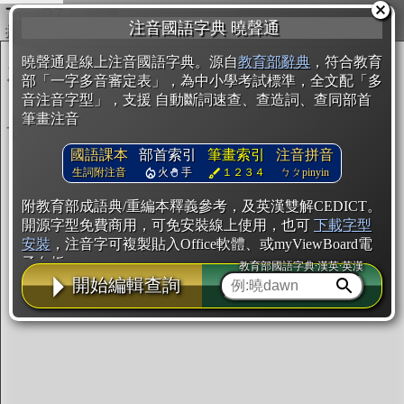
複製
注音國語字典 曉聲通
開始編輯
曉聲通是線上注音國語字典。源自
教育部辭典
，符合教育
部「一字多音審定表」，為中小學考試標準，全文配「多
音注音字型」，支援 自動斷詞速查、查造詞、查同部首
筆畫注音
國語課本
部首索引
筆畫索引
注音拼音
生詞附注音
火
手
１２３４
ㄅㄆpinyin
附教育部成語典/重編本釋義參考，及英漢雙解CEDICT。
開源字型免費商用，可免安裝線上使用，也可
下載字型
安裝
，注音字可複製貼入Office軟體、或myViewBoard電
子白板。
教育部國語字典·漢英·英漢
開始編輯查詢
辭典使用方法
注音IVS字型編輯器