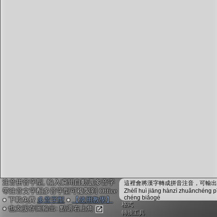
字型下載
排版格式匯出
國語課本生詞
中文檢定分級
兩岸發音差異
匯出表格
注音拼音字型, 輸入瞬間自動選多音字
這裡會將漢字轉成拼音注音，可輸出成
帶注音文字配多音字型可複製到 Office
Zhèlǐ huì jiāng hànzì zhuǎnchéng p
chéng biǎogé
● 下載免費
多音字型
●
【使用教學】
格式
● 也支援存圖輸出: 點選右上角
轉換工具