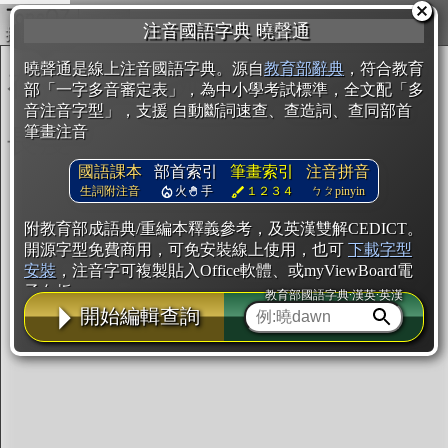
複製
注音國語字典 曉聲通
開始編輯
曉聲通是線上注音國語字典。源自
教育部辭典
，符合教育
部「一字多音審定表」，為中小學考試標準，全文配「多
音注音字型」，支援 自動斷詞速查、查造詞、查同部首
筆畫注音
國語課本
部首索引
筆畫索引
注音拼音
生詞附注音
火
手
１２３４
ㄅㄆpinyin
附教育部成語典/重編本釋義參考，及英漢雙解CEDICT。
開源字型免費商用，可免安裝線上使用，也可
下載字型
安裝
，注音字可複製貼入Office軟體、或myViewBoard電
子白板。
教育部國語字典·漢英·英漢
開始編輯查詢
辭典使用方法
注音IVS字型編輯器