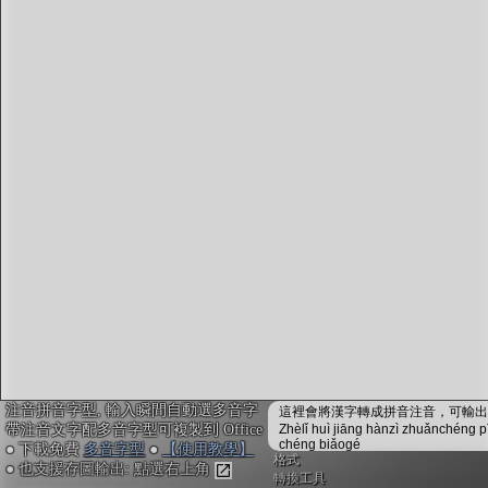
字型下載
排版格式匯出
國語課本生詞
中文檢定分級
兩岸發音差異
匯出表格
注音拼音字型, 輸入瞬間自動選多音字
這裡會將漢字轉成拼音注音，可輸出成
帶注音文字配多音字型可複製到 Office
Zhèlǐ huì jiāng hànzì zhuǎnchéng p
chéng biǎogé
● 下載免費
多音字型
●
【使用教學】
格式
● 也支援存圖輸出: 點選右上角
轉換工具