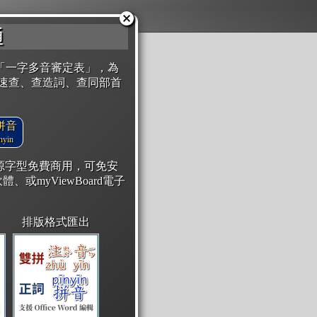
通
「一字多音審定表」，為
速查、查造詞、查同部首
拼音
yin
開源字型免費商用，可免安
體、或myViewBoard電子
排版格式匯出