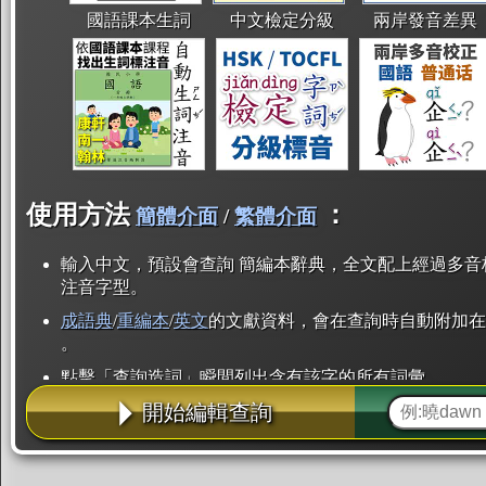
國語課本生詞
中文檢定分級
兩岸發音差異
使用方法
：
簡體介面
/
繁體介面
輸入中文，預設會查詢 簡編本辭典，全文配上經過多音
注音字型。
成語典
/
重編本
/
英文
的文獻資料，會在查詢時自動附加在
。
點擊「查詢造詞」瞬間列出含有該字的所有詞彙。
開始編輯查詢
點「部首」瞬間列出所有「同部首字」。也支援查詢「
辭典解釋的全文都經過自動斷詞，點擊便可瞬間「連續
用手動重複輸入。