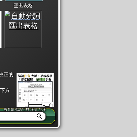
匯出表格
校正的
下方
教育部國語字典·漢英·英漢
同注音」或「同筆畫」。
查詢」此字詞的解釋，不