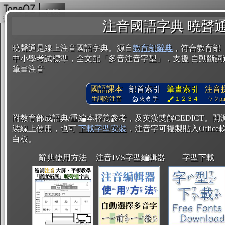
複製
注音國語字典 曉聲
曉聲通是線上注音國語字典。源自
教育部辭典
，符合教育部
中小學考試標準，全文配「多音注音字型」，支援 自動斷詞
筆畫注音
國語課本
部首索引
筆畫索引
注音
生詞附注音
火
手
１２３４
ㄅㄆpin
附教育部成語典/重編本釋義參考，及英漢雙解CEDICT。
裝線上使用，也可
下載字型安裝
，注音字可複製貼入Office軟
白板。
辭典使用方法
注音IVS字型編輯器
字型下載