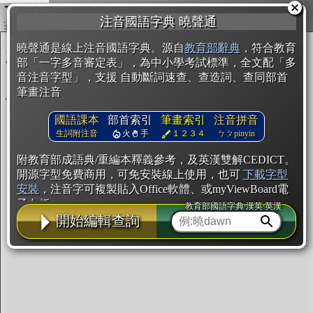
複製
注音國語字典 曉聲通
開始編輯
曉聲通是線上注音國語字典。源自
教育部辭典
，符合教育
部「一字多音審定表」，為中小學考試標準，全文配「多
音注音字型」，支援 自動斷詞速查、查造詞、查同部首
筆畫注音
國語課本
部首索引
筆畫索引
注音拼音
生詞附注音
火
手
１２３４
ㄅㄆpinyin
附教育部成語典/重編本釋義參考，及英漢雙解CEDICT。
開源字型免費商用，可免安裝線上使用，也可
下載字型
安裝
，注音字可複製貼入Office軟體、或myViewBoard電
子白板。
教育部國語字典·漢英·英漢
開始編輯查詢
辭典使用方法
注音IVS字型編輯器