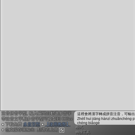
字型下載
排版格式匯出
國語課本生詞
中文檢定分級
兩岸發音差異
匯出表格
注音拼音字型, 輸入瞬間自動選多音字
這裡會將漢字轉成拼音注音，可輸出成
帶注音文字配多音字型可複製到 Office
Zhèlǐ huì jiāng hànzì zhuǎnchéng p
chéng biǎogé
● 下載免費
多音字型
●
【使用教學】
格式
● 也支援存圖輸出: 點選右上角
轉換工具