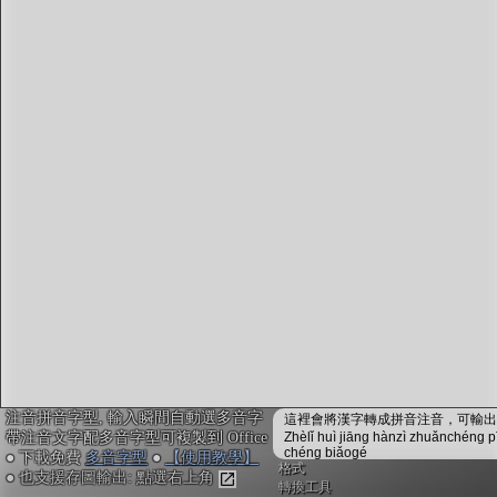
字型下載
排版格式匯出
國語課本生詞
中文檢定分級
兩岸發音差異
匯出表格
注音拼音字型, 輸入瞬間自動選多音字
這裡會將漢字轉成拼音注音，可輸出成
帶注音文字配多音字型可複製到 Office
Zhèlǐ huì jiāng hànzì zhuǎnchéng p
chéng biǎogé
● 下載免費
多音字型
●
【使用教學】
格式
● 也支援存圖輸出: 點選右上角
轉換工具