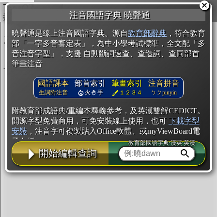
複製
注音國語字典 曉聲通
開始編輯
曉聲通是線上注音國語字典。源自
教育部辭典
，符合教育
部「一字多音審定表」，為中小學考試標準，全文配「多
音注音字型」，支援 自動斷詞速查、查造詞、查同部首
筆畫注音
國語課本
部首索引
筆畫索引
注音拼音
生詞附注音
火
手
１２３４
ㄅㄆpinyin
附教育部成語典/重編本釋義參考，及英漢雙解CEDICT。
開源字型免費商用，可免安裝線上使用，也可
下載字型
安裝
，注音字可複製貼入Office軟體、或myViewBoard電
子白板。
教育部國語字典·漢英·英漢
開始編輯查詢
辭典使用方法
注音IVS字型編輯器