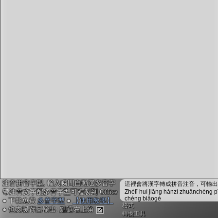
字型下載
排版格式匯出
國語課本生詞
中文檢定分級
兩岸發音差異
匯出表格
注音拼音字型, 輸入瞬間自動選多音字
這裡會將漢字轉成拼音注音，可輸出成
帶注音文字配多音字型可複製到 Office
Zhèlǐ huì jiāng hànzì zhuǎnchéng p
chéng biǎogé
● 下載免費
多音字型
●
【使用教學】
格式
● 也支援存圖輸出: 點選右上角
轉換工具