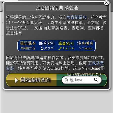
複製
注音國語字典 曉聲通
開始編輯
曉聲通是線上注音國語字典。源自
教育部辭典
，符合教育
部「一字多音審定表」，為中小學考試標準，全文配「多
音注音字型」，支援 自動斷詞速查、查造詞、查同部首
筆畫注音
國語課本
部首索引
筆畫索引
注音拼音
生詞附注音
火
手
１２３４
ㄅㄆpinyin
附教育部成語典/重編本釋義參考，及英漢雙解CEDICT。
開源字型免費商用，可免安裝線上使用，也可
下載字型
安裝
，注音字可複製貼入Office軟體、或myViewBoard電
子白板。
教育部國語字典·漢英·英漢
開始編輯查詢
辭典使用方法
注音IVS字型編輯器