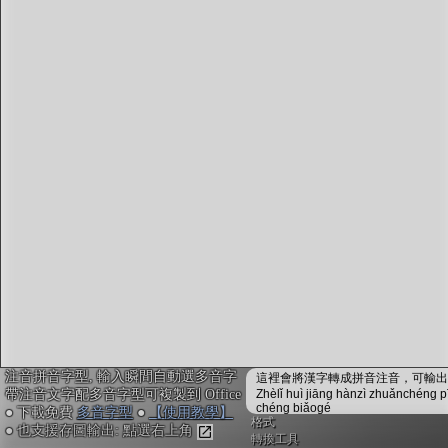
字型下載
排版格式匯出
國語課本生詞
中文檢定分級
兩岸發音差異
匯出表格
注音拼音字型, 輸入瞬間自動選多音字
這裡會將漢字轉成拼音注音，可輸出成
帶注音文字配多音字型可複製到 Office
Zhèlǐ huì jiāng hànzì zhuǎnchéng p
chéng biǎogé
● 下載免費
多音字型
●
【使用教學】
格式
● 也支援存圖輸出: 點選右上角
轉換工具