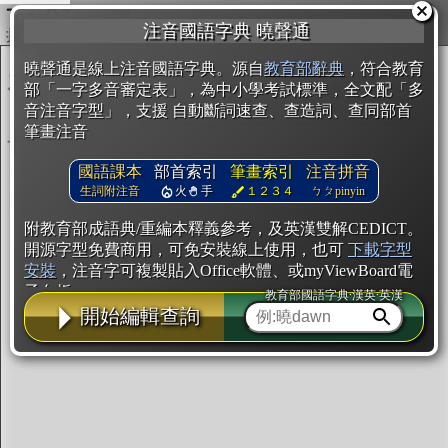
複製
注音國語字典 曉聲通
開始編輯
曉聲通是線上注音國語字典。源自
教育部辭典
，符合教育
部「一字多音審定表」，為中小學考試標準，全文配「多
音注音字型」，支援 自動斷詞速查、查造詞、查同部首
筆畫注音
國語課本
部首索引
筆畫索引
注音拼音
生詞附注音
火
手
１２３４
ㄅㄆpinyin
附教育部成語典/重編本釋義參考，及英漢雙解CEDICT。
開源字型免費商用，可免安裝線上使用，也可
下載字型
安裝
，注音字可複製貼入Office軟體、或myViewBoard電
子白板。
教育部國語字典·漢英·英漢
開始編輯查詢
辭典使用方法
注音IVS字型編輯器