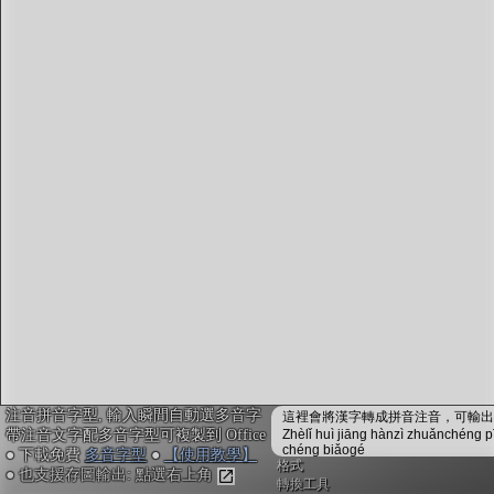
字型下載
排版格式匯出
國語課本生詞
中文檢定分級
兩岸發音差異
匯出表格
注音拼音字型, 輸入瞬間自動選多音字
這裡會將漢字轉成拼音注音，可輸出成
帶注音文字配多音字型可複製到 Office
Zhèlǐ huì jiāng hànzì zhuǎnchéng p
chéng biǎogé
● 下載免費
多音字型
●
【使用教學】
格式
● 也支援存圖輸出: 點選右上角
轉換工具