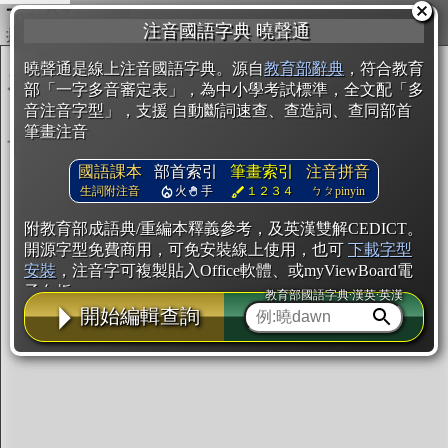
複製
注音國語字典 曉聲通
開始編輯
曉聲通是線上注音國語字典。源自
教育部辭典
，符合教育
部「一字多音審定表」，為中小學考試標準，全文配「多
音注音字型」，支援 自動斷詞速查、查造詞、查同部首
筆畫注音
國語課本
部首索引
筆畫索引
注音拼音
生詞附注音
火
手
１２３４
ㄅㄆpinyin
附教育部成語典/重編本釋義參考，及英漢雙解CEDICT。
開源字型免費商用，可免安裝線上使用，也可
下載字型
安裝
，注音字可複製貼入Office軟體、或myViewBoard電
子白板。
教育部國語字典·漢英·英漢
開始編輯查詢
辭典使用方法
注音IVS字型編輯器