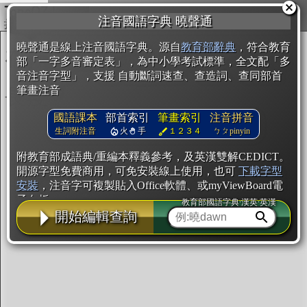
複製
注音國語字典 曉聲通
開始編輯
曉聲通是線上注音國語字典。源自
教育部辭典
，符合教育
部「一字多音審定表」，為中小學考試標準，全文配「多
音注音字型」，支援 自動斷詞速查、查造詞、查同部首
筆畫注音
國語課本
部首索引
筆畫索引
注音拼音
生詞附注音
火
手
１２３４
ㄅㄆpinyin
附教育部成語典/重編本釋義參考，及英漢雙解CEDICT。
開源字型免費商用，可免安裝線上使用，也可
下載字型
安裝
，注音字可複製貼入Office軟體、或myViewBoard電
子白板。
教育部國語字典·漢英·英漢
開始編輯查詢
辭典使用方法
注音IVS字型編輯器