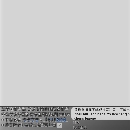
字型下載
排版格式匯出
國語課本生詞
中文檢定分級
兩岸發音差異
匯出表格
注音拼音字型, 輸入瞬間自動選多音字
這裡會將漢字轉成拼音注音，可輸出成
帶注音文字配多音字型可複製到 Office
Zhèlǐ huì jiāng hànzì zhuǎnchéng p
chéng biǎogé
● 下載免費
多音字型
●
【使用教學】
格式
● 也支援存圖輸出: 點選右上角
轉換工具