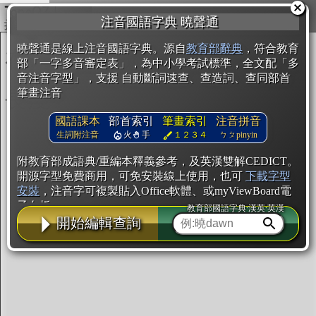
複製
注音國語字典 曉聲通
開始編輯
曉聲通是線上注音國語字典。源自
教育部辭典
，符合教育
部「一字多音審定表」，為中小學考試標準，全文配「多
音注音字型」，支援 自動斷詞速查、查造詞、查同部首
筆畫注音
國語課本
部首索引
筆畫索引
注音拼音
生詞附注音
火
手
１２３４
ㄅㄆpinyin
附教育部成語典/重編本釋義參考，及英漢雙解CEDICT。
開源字型免費商用，可免安裝線上使用，也可
下載字型
安裝
，注音字可複製貼入Office軟體、或myViewBoard電
子白板。
教育部國語字典·漢英·英漢
開始編輯查詢
辭典使用方法
注音IVS字型編輯器