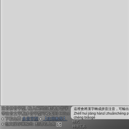
字型下載
排版格式匯出
國語課本生詞
中文檢定分級
兩岸發音差異
匯出表格
注音拼音字型, 輸入瞬間自動選多音字
這裡會將漢字轉成拼音注音，可輸出成
帶注音文字配多音字型可複製到 Office
Zhèlǐ huì jiāng hànzì zhuǎnchéng p
chéng biǎogé
● 下載免費
多音字型
●
【使用教學】
格式
● 也支援存圖輸出: 點選右上角
轉換工具