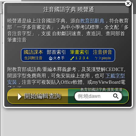
複製
注音國語字典 曉聲通
開始編輯
曉聲通是線上注音國語字典。源自
教育部辭典
，符合教育
部「一字多音審定表」，為中小學考試標準，全文配「多
音注音字型」，支援 自動斷詞速查、查造詞、查同部首
筆畫注音
國語課本
部首索引
筆畫索引
注音拼音
生詞附注音
火
手
１２３４
ㄅㄆpinyin
附教育部成語典/重編本釋義參考，及英漢雙解CEDICT。
開源字型免費商用，可免安裝線上使用，也可
下載字型
安裝
，注音字可複製貼入Office軟體、或myViewBoard電
子白板。
教育部國語字典·漢英·英漢
開始編輯查詢
辭典使用方法
注音IVS字型編輯器