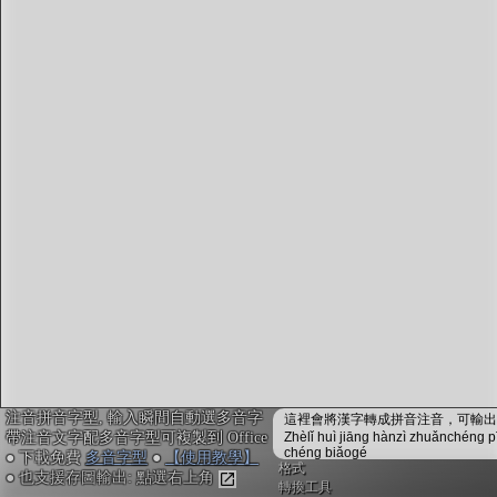
字型下載
排版格式匯出
國語課本生詞
中文檢定分級
兩岸發音差異
匯出表格
注音拼音字型, 輸入瞬間自動選多音字
這裡會將漢字轉成拼音注音，可輸出成
帶注音文字配多音字型可複製到 Office
Zhèlǐ huì jiāng hànzì zhuǎnchéng p
chéng biǎogé
● 下載免費
多音字型
●
【使用教學】
格式
● 也支援存圖輸出: 點選右上角
轉換工具