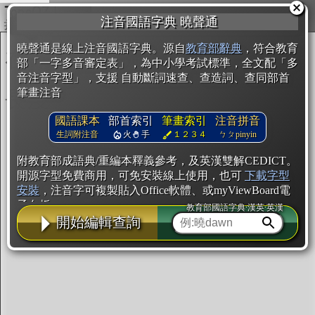
複製
注音國語字典 曉聲通
開始編輯
曉聲通是線上注音國語字典。源自
教育部辭典
，符合教育
部「一字多音審定表」，為中小學考試標準，全文配「多
音注音字型」，支援 自動斷詞速查、查造詞、查同部首
筆畫注音
國語課本
部首索引
筆畫索引
注音拼音
生詞附注音
火
手
１２３４
ㄅㄆpinyin
附教育部成語典/重編本釋義參考，及英漢雙解CEDICT。
開源字型免費商用，可免安裝線上使用，也可
下載字型
安裝
，注音字可複製貼入Office軟體、或myViewBoard電
子白板。
教育部國語字典·漢英·英漢
開始編輯查詢
辭典使用方法
注音IVS字型編輯器