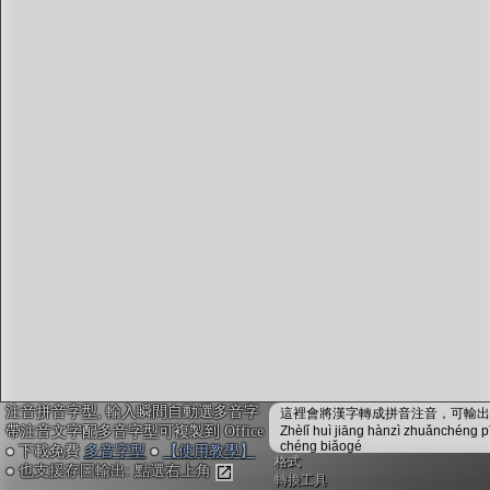
字型下載
排版格式匯出
國語課本生詞
中文檢定分級
兩岸發音差異
匯出表格
注音拼音字型, 輸入瞬間自動選多音字
這裡會將漢字轉成拼音注音，可輸出成
帶注音文字配多音字型可複製到 Office
Zhèlǐ huì jiāng hànzì zhuǎnchéng p
chéng biǎogé
● 下載免費
多音字型
●
【使用教學】
格式
● 也支援存圖輸出: 點選右上角
轉換工具