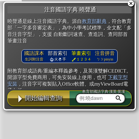
注音國語字典 曉聲通
曉聲通是線上注音國語字典。源自
教育部辭典
，符合教育
部「一字多音審定表」，為中小學考試標準，全文配「多
音注音字型」，支援 自動斷詞速查、查造詞、查同部首
筆畫注音
國語課本
部首索引
筆畫索引
注音拼音
生詞附注音
火
手
１２３４
ㄅㄆpinyin
附教育部成語典/重編本釋義參考，及英漢雙解CEDICT。
開源字型免費商用，可免安裝線上使用，也可
下載字型
安裝
，注音字可複製貼入Office軟體、或myViewBoard電
子白板。
教育部國語字典·漢英·英漢
開始編輯查詢
辭典使用方法
注音IVS字型編輯器