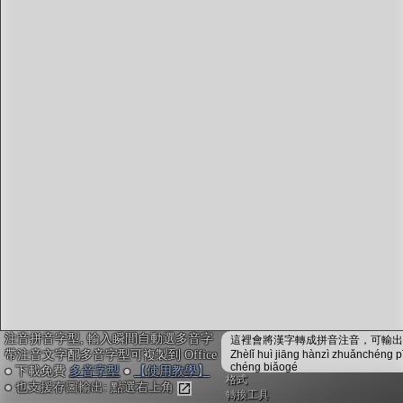
字型下載
排版格式匯出
國語課本生詞
中文檢定分級
兩岸發音差異
匯出表格
注音拼音字型, 輸入瞬間自動選多音字
這裡會將漢字轉成拼音注音，可輸出成
帶注音文字配多音字型可複製到 Office
Zhèlǐ huì jiāng hànzì zhuǎnchéng p
chéng biǎogé
● 下載免費
多音字型
●
【使用教學】
格式
● 也支援存圖輸出: 點選右上角
轉換工具