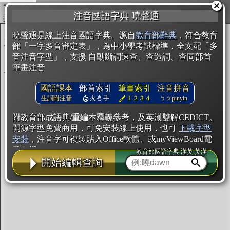
複製
注音國語字典 曉聲通
開始編輯
曉聲通是線上注音國語字典。源自
教育部辭典
，符合教育
部「一字多音審定表」，為中小學考試標準，全文配「多
音注音字型」，支援 自動斷詞速查、查造詞、查同部首
筆畫注音
國語課本
部首索引
筆畫索引
注音拼音
生詞附注音
火
手
１２３４
ㄅㄆpinyin
附教育部成語典/重編本釋義參考，及英漢雙解CEDICT。
開源字型免費商用，可免安裝線上使用，也可
下載字型
安裝
，注音字可複製貼入Office軟體、或myViewBoard電
子白板。
教育部國語字典·漢英·英漢
開始編輯查詢
辭典使用方法
注音IVS字型編輯器