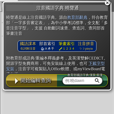
複製
注音國語字典 曉聲通
開始編輯
曉聲通是線上注音國語字典。源自
教育部辭典
，符合教育
部「一字多音審定表」，為中小學考試標準，全文配「多
音注音字型」，支援 自動斷詞速查、查造詞、查同部首
筆畫注音
國語課本
部首索引
筆畫索引
注音拼音
生詞附注音
火
手
１２３４
ㄅㄆpinyin
附教育部成語典/重編本釋義參考，及英漢雙解CEDICT。
開源字型免費商用，可免安裝線上使用，也可
下載字型
安裝
，注音字可複製貼入Office軟體、或myViewBoard電
子白板。
教育部國語字典·漢英·英漢
開始編輯查詢
辭典使用方法
注音IVS字型編輯器