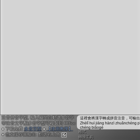
字型下載
排版格式匯出
國語課本生詞
中文檢定分級
兩岸發音差異
匯出表格
注音拼音字型, 輸入瞬間自動選多音字
這裡會將漢字轉成拼音注音，可輸出成
帶注音文字配多音字型可複製到 Office
Zhèlǐ huì jiāng hànzì zhuǎnchéng p
chéng biǎogé
● 下載免費
多音字型
●
【使用教學】
格式
● 也支援存圖輸出: 點選右上角
轉換工具