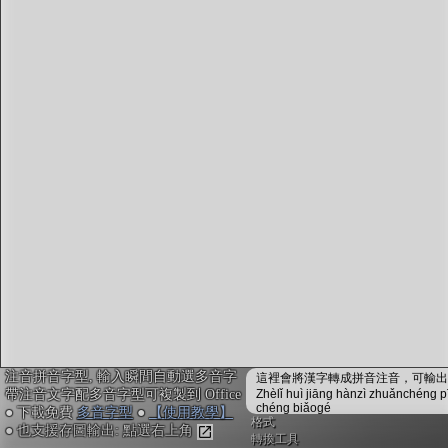
字型下載
排版格式匯出
國語課本生詞
中文檢定分級
兩岸發音差異
匯出表格
注音拼音字型, 輸入瞬間自動選多音字
這裡會將漢字轉成拼音注音，可輸出成
帶注音文字配多音字型可複製到 Office
Zhèlǐ huì jiāng hànzì zhuǎnchéng p
chéng biǎogé
● 下載免費
多音字型
●
【使用教學】
格式
● 也支援存圖輸出: 點選右上角
轉換工具