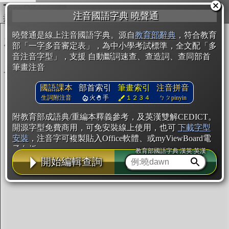
複製
注音國語字典 曉聲通
開始編輯
曉聲通是線上注音國語字典。源自
教育部辭典
，符合教育
部「一字多音審定表」，為中小學考試標準，全文配「多
音注音字型」，支援 自動斷詞速查、查造詞、查同部首
筆畫注音
國語課本
部首索引
筆畫索引
注音拼音
生詞附注音
火
手
１２３４
ㄅㄆpinyin
附教育部成語典/重編本釋義參考，及英漢雙解CEDICT。
開源字型免費商用，可免安裝線上使用，也可
下載字型
安裝
，注音字可複製貼入Office軟體、或myViewBoard電
子白板。
教育部國語字典·漢英·英漢
開始編輯查詢
辭典使用方法
注音IVS字型編輯器