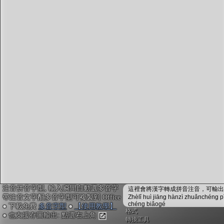
字型下載
排版格式匯出
國語課本生詞
中文檢定分級
兩岸發音差異
匯出表格
注音拼音字型, 輸入瞬間自動選多音字
這裡會將漢字轉成拼音注音，可輸出成
帶注音文字配多音字型可複製到 Office
Zhèlǐ huì jiāng hànzì zhuǎnchéng p
chéng biǎogé
● 下載免費
多音字型
●
【使用教學】
格式
● 也支援存圖輸出: 點選右上角
轉換工具