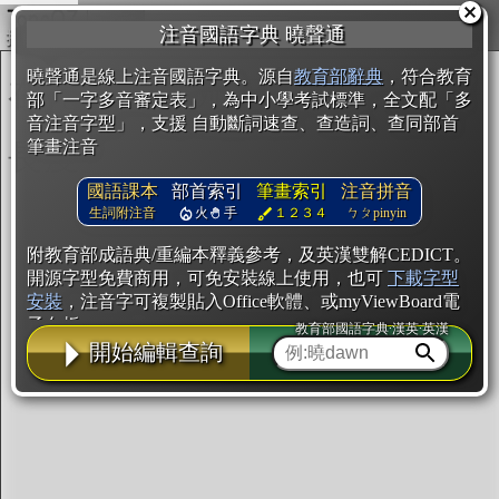
複製
注音國語字典 曉聲通
開始編輯
曉聲通是線上注音國語字典。源自
教育部辭典
，符合教育
部「一字多音審定表」，為中小學考試標準，全文配「多
音注音字型」，支援 自動斷詞速查、查造詞、查同部首
筆畫注音
國語課本
部首索引
筆畫索引
注音拼音
生詞附注音
火
手
１２３４
ㄅㄆpinyin
附教育部成語典/重編本釋義參考，及英漢雙解CEDICT。
開源字型免費商用，可免安裝線上使用，也可
下載字型
安裝
，注音字可複製貼入Office軟體、或myViewBoard電
子白板。
教育部國語字典·漢英·英漢
開始編輯查詢
辭典使用方法
注音IVS字型編輯器