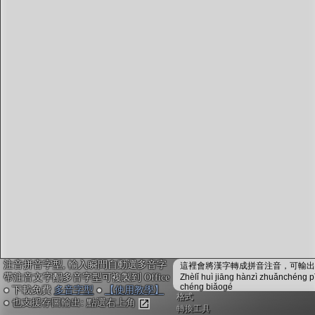
字型下載
排版格式匯出
國語課本生詞
中文檢定分級
兩岸發音差異
匯出表格
注音拼音字型, 輸入瞬間自動選多音字
這裡會將漢字轉成拼音注音，可輸出成
帶注音文字配多音字型可複製到 Office
Zhèlǐ huì jiāng hànzì zhuǎnchéng p
chéng biǎogé
● 下載免費
多音字型
●
【使用教學】
格式
● 也支援存圖輸出: 點選右上角
轉換工具