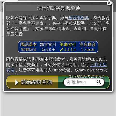
複製
注音國語字典 曉聲通
開始編輯
曉聲通是線上注音國語字典。源自
教育部辭典
，符合教育
部「一字多音審定表」，為中小學考試標準，全文配「多
音注音字型」，支援 自動斷詞速查、查造詞、查同部首
筆畫注音
國語課本
部首索引
筆畫索引
注音拼音
生詞附注音
火
手
１２３４
ㄅㄆpinyin
附教育部成語典/重編本釋義參考，及英漢雙解CEDICT。
開源字型免費商用，可免安裝線上使用，也可
下載字型
安裝
，注音字可複製貼入Office軟體、或myViewBoard電
子白板。
教育部國語字典·漢英·英漢
開始編輯查詢
辭典使用方法
注音IVS字型編輯器