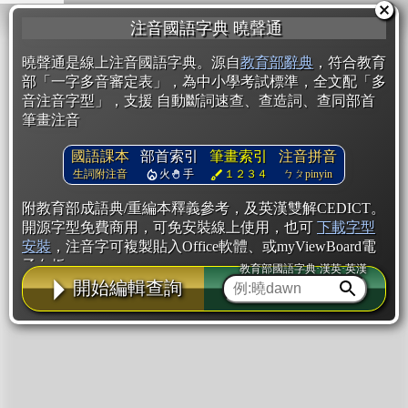
注音國語字典 曉聲通
曉聲通是線上注音國語字典。源自
教育部辭典
，符合教育
部「一字多音審定表」，為中小學考試標準，全文配「多
音注音字型」，支援 自動斷詞速查、查造詞、查同部首
筆畫注音
國語課本
部首索引
筆畫索引
注音拼音
生詞附注音
火
手
１２３４
ㄅㄆpinyin
附教育部成語典/重編本釋義參考，及英漢雙解CEDICT。
開源字型免費商用，可免安裝線上使用，也可
下載字型
安裝
，注音字可複製貼入Office軟體、或myViewBoard電
子白板。
教育部國語字典·漢英·英漢
開始編輯查詢
辭典使用方法
注音IVS字型編輯器